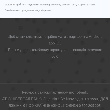
рішення, прийняті глядачами після перегляду цього контенту. Користуйтеся
банківськими продуктами відповідально.
Щоб стати клієнтом, потрібно мати смартфон на Android
або iOS
Банк є учасником Фонду гарантування вкладів фізичних
осіб
Ресурс є сайтом партнером monobank.
АТ «УНІВЕРСАЛ БАНК» Ліцензія НБУ №92 від 20.01.1994, ДЛЯ
ДЗВІНКІВ ПО УКРАЇНІ (БЕЗКОШТОВНО) 0 800 205 205