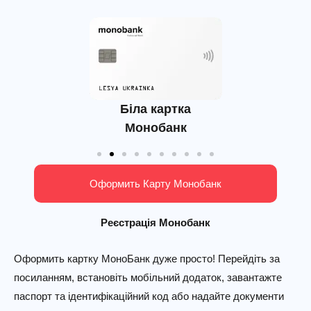
Біла картка
рна карта
Платінум к
Монобанк
онобанк
Monoba
Оформить Карту Монобанк
Реєстрація Монобанк
Оформить картку МоноБанк дуже просто! Перейдіть за
посиланням, встановіть мобільний додаток, завантажте
паспорт та ідентифікаційний код або надайте документи