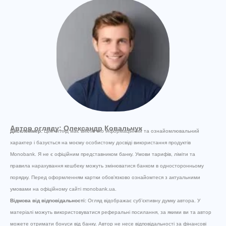
Автор огляду: Олександр Ковальчук
Дисклеймер:
Цей огляд має виключно інформаційний та ознайомлювальний
характер і базується на моєму особистому досвіді використання продуктів
Monobank. Я не є офіційним представником банку. Умови тарифів, ліміти та
правила нарахування кешбеку можуть змінюватися банком в односторонньому
порядку. Перед оформленням картки обов’язково ознайомтеся з актуальними
умовами на офіційному сайті monobank.ua.
Відмова від відповідальності:
Огляд відображає суб’єктивну думку автора. У
матеріалі можуть використовуватися реферальні посилання, за якими ви та автор
можете отримати бонуси від банку. Автор не несе відповідальності за фінансові