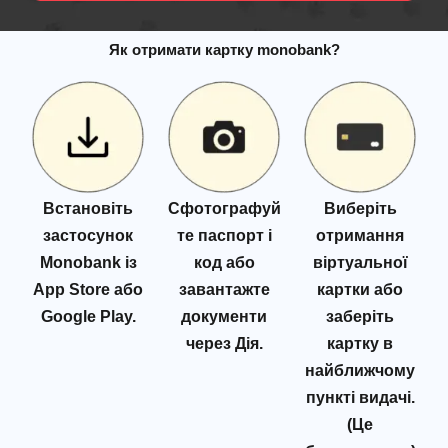
Як отримати картку monobank?
Встановіть
Сфотографуй
Виберіть
застосунок
те паспорт і
отримання
Monobank із
код або
віртуальної
App Store або
завантажте
картки або
Google Play.
документи
заберіть
через Дія.
картку в
найближчому
пункті видачі.
(Це