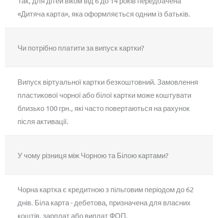
Так, для дітей віком від 6 до 14 років передбачена
«Дитяча карта», яка оформляється одним із батьків.
Чи потрібно платити за випуск картки?
Випуск віртуальної картки безкоштовний. Замовлення
пластикової чорної або білої картки може коштувати
близько 100 грн., які часто повертаються на рахунок
після активації.
У чому різниця між Чорною та Білою картами?
Чорна картка є кредитною з пільговим періодом до 62
днів. Біла карта - дебетова, призначена для власних
коштів, зарплат або виплат ФОП.